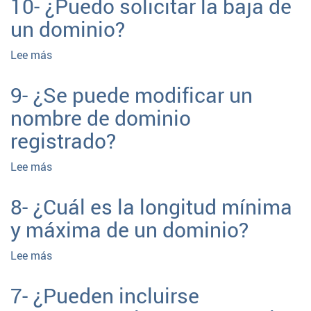
10- ¿Puedo solicitar la baja de
qué
un dominio?
no
puedo
Lee más
sobre
registrar
10-
un
¿Puedo
9- ¿Se puede modificar un
dominio
solicitar
'.ar'
nombre de dominio
la
con
baja
registrado?
un
de
término
un
restringido?
Lee más
sobre
dominio?
9-
¿Se
8- ¿Cuál es la longitud mínima
puede
y máxima de un dominio?
modificar
un
Lee más
sobre
nombre
8-
de
¿Cuál
7- ¿Pueden incluirse
dominio
es
registrado?