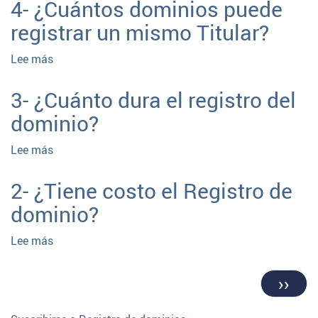
4- ¿Cuántos dominios puede
dominio?
un
registrar un mismo Titular?
dominio
y
Lee más
sobre
está
4-
pendiente
¿Cuántos
3- ¿Cuánto dura el registro del
de
dominios
aprobación
dominio?
puede
de
registrar
NIC
Lee más
sobre
un
Argentina.
3-
mismo
¿Cómo
¿Cuánto
2- ¿Tiene costo el Registro de
Titular?
sigo?
dura
dominio?
el
registro
Lee más
sobre
del
2-
dominio?
¿Tiene
Paginación
Sigu
››
costo
el
pági