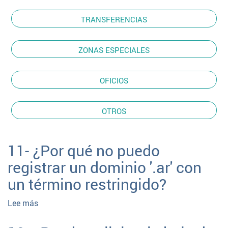
TRANSFERENCIAS
ZONAS ESPECIALES
OFICIOS
OTROS
11- ¿Por qué no puedo
registrar un dominio '.ar' con
un término restringido?
Lee más
sobre
11-
¿Por