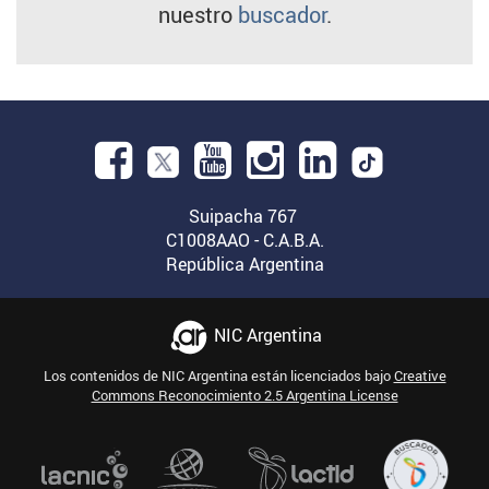
nuestro
buscador
.
Facebook.
Abre
YouTube.
Instagram.
Linkedin.
en
Suipacha 767
Abre
Abre
Abre
C1008AAO - C.A.B.A.
una
República Argentina
en
en
en
nueva
una
una
una
ventana.
nueva
nueva
nueva
NIC Argentina
ventana.
ventana.
ventana.
Los contenidos de NIC Argentina están licenciados bajo
Creative
Commons Reconocimiento 2.5 Argentina License