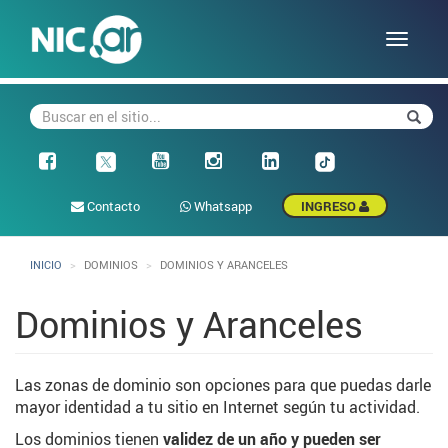
Pasar
al
Toggle
contenido
naviga
principal
Buscar
Busca
Facebook
Contacto
Whatsapp
INGRESO
INICIO
DOMINIOS
DOMINIOS Y ARANCELES
Dominios y Aranceles
Las zonas de dominio son opciones para que puedas darle
mayor identidad a tu sitio en Internet según tu actividad.
Los dominios tienen
validez de un año y pueden ser