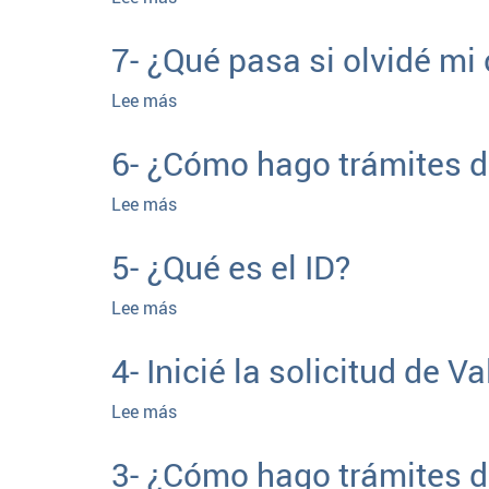
dominios?
8-
Me
7- ¿Qué pasa si olvidé mi
quieren
transferir
Lee más
sobre
un
7-
dominio.
¿Qué
6- ¿Cómo hago trámites d
¿Cómo
pasa
lo
si
Lee más
sobre
acepto?
olvidé
6-
mi
¿Cómo
5- ¿Qué es el ID?
contraseña?
hago
trámites
Lee más
sobre
de
5-
dominios
¿Qué
4- Inicié la solicitud de
en
es
Trámites
el
Lee más
sobre
a
ID?
4-
Distancia?
Inicié
3- ¿Cómo hago trámites d
la