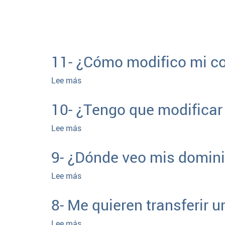
11- ¿Cómo modifico mi co
Lee más
sobre
11-
¿Cómo
10- ¿Tengo que modificar
modifico
mi
Lee más
sobre
correo
10-
electrónico?
¿Tengo
9- ¿Dónde veo mis domin
que
modificar
Lee más
sobre
mis
9-
datos
¿Dónde
8- Me quieren transferir 
de
veo
facturación?
mis
Lee más
sobre