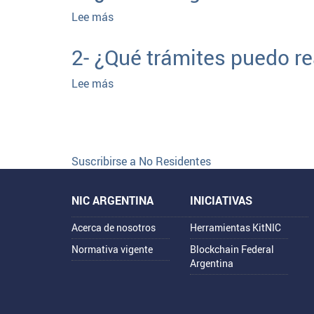
solicitud
Lee más
sobre
de
3-
Validación
¿Cómo
2- ¿Qué trámites puedo re
como
hago
Usuario
trámites
Lee más
sobre
No
de
2-
Residente
dominio
¿Qué
Paginación
¿Cómo
si
trámites
continúo?
no
puedo
tengo
realizar?
Suscribirse a No Residentes
N°
de
Mapa
NIC ARGENTINA
INICIATIVAS
CUIT/CUIL?
del
Acerca de nosotros
Herramientas KitNIC
sitio
Normativa vigente
Blockchain Federal
Argentina