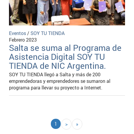
Eventos
/
SOY TU TIENDA
Febrero 2023
Salta se suma al Programa de
Asistencia Digital SOY TU
TIENDA de NIC Argentina.
SOY TU TIENDA llegó a Salta y más de 200
emprendedoras y emprendedores se sumaron al
programa para llevar su proyecto a Internet.
Paginación
Página
1
Siguiente
>
Última
»
actual
página
página