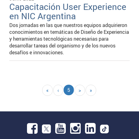
Capacitación User Experience
en NIC Argentina
Dos jornadas en las que nuestros equipos adquirieron
conocimientos en temáticas de Diseño de Experiencia
y herramientas tecnológicas necesarias para
desarrollar tareas del organismo y de los nuevos
desafíos e innovaciones.
Paginación
Página
5
Primera
«
Página
‹
Siguiente
>
Última
»
actual
página
anterior
página
página
Facebook.
Abre