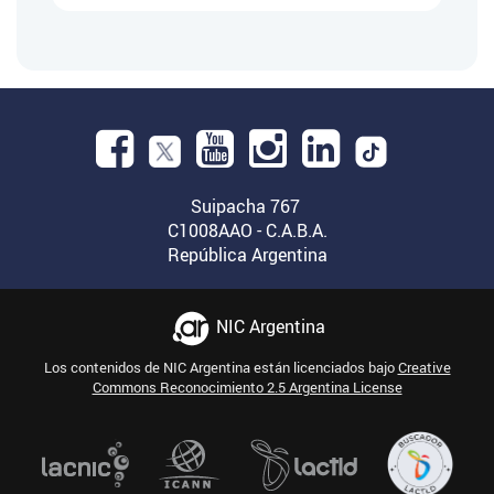
Facebook.
Abre
YouTube.
Instagram.
Linkedin.
en
Suipacha 767
Abre
Abre
Abre
C1008AAO - C.A.B.A.
una
República Argentina
en
en
en
nueva
una
una
una
ventana.
nueva
nueva
nueva
NIC Argentina
ventana.
ventana.
ventana.
Los contenidos de NIC Argentina están licenciados bajo
Creative
Commons Reconocimiento 2.5 Argentina License