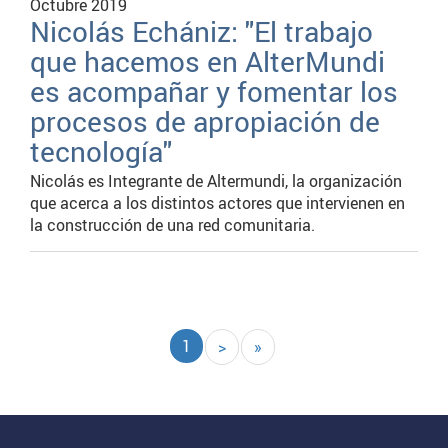
Octubre 2019
Nicolás Echániz: "El trabajo
que hacemos en AlterMundi
es acompañar y fomentar los
procesos de apropiación de
tecnología"
Nicolás es Integrante de Altermundi, la organización
que acerca a los distintos actores que intervienen en
la construcción de una red comunitaria.
Paginación
Página
1
Siguiente
>
Última
»
actual
página
página