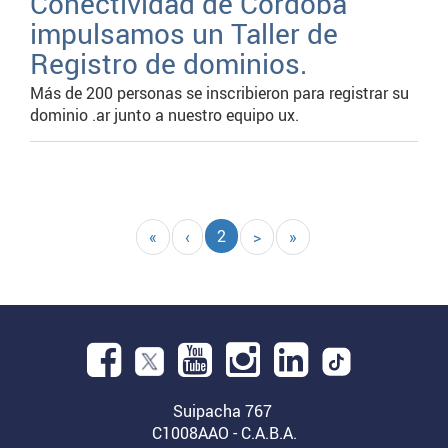
Conectividad de Córdoba
impulsamos un Taller de
Registro de dominios.
Más de 200 personas se inscribieron para registrar su
dominio .ar junto a nuestro equipo ux.
Paginación
Página
2
Primera
«
Página
‹
Siguiente
>
Última
»
actual
página
anterior
página
página
Facebook.
Abre
YouTube.
Instagram.
Linkedin.
en
Suipacha 767
Abre
Abre
Abre
C1008AAO - C.A.B.A.
una