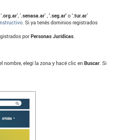
 ‘
.org.ar
’, '
.senasa.ar
' ,
'.seg.ar'
o
‘.tur.ar
’
instructivo
. Si ya tenés dominios registrados
egistrados por
Personas Jurídicas
.
el nombre, elegí la zona y hacé clic en
Buscar
. Si