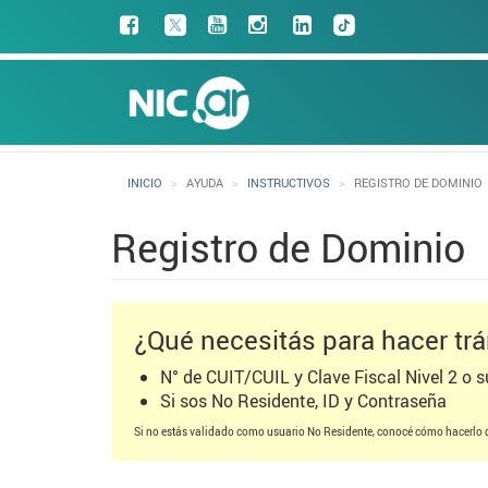
Pasar
Facebook
al
contenido
Main
principal
navigation
INICIO
AYUDA
INSTRUCTIVOS
REGISTRO DE DOMINIO
Registro de Dominio
¿Qué necesitás para hacer tr
N° de CUIT/CUIL y Clave Fiscal Nivel 2 o s
Si sos No Residente, ID y Contraseña
Si no estás validado como usuario No Residente, conocé cómo hacerlo 