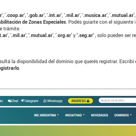
r
', '
.coop.ar
', ‘
.gob.ar
’, ‘
.int.ar
’, ‘
.mil.ar
’, ‘
.musica.ar
’, '
.mutual.ar
',
bilitación de Zonas Especiales
. Podés guiarte con el siguiente
e trámite.
t.ar
’, ‘
.mil.ar
’,
'.mutual.ar
', ‘.
org.ar
’ y
'.seg.ar'
, solo pueden ser r
ultá la disponibilidad del dominio que querés registrar. Escribí 
gistrarlo
.