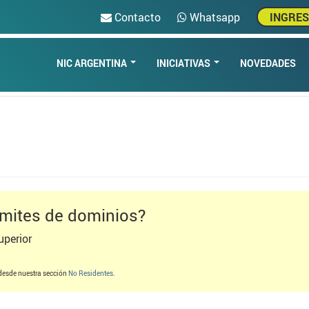
Contacto
Whatsapp
INGRE
NIC ARGENTINA
INICIATIVAS
NOVEDADES
ámites de dominios?
uperior
desde nuestra sección
No Residentes
.