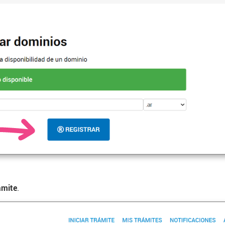
ámite
.