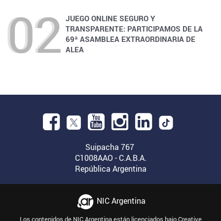
JUEGO ONLINE SEGURO Y
TRANSPARENTE: PARTICIPAMOS DE LA
69ª ASAMBLEA EXTRAORDINARIA DE
ALEA
Facebook.
Abre
YouTube.
Instagram.
Linkedin.
en
Suipacha 767
Abre
Abre
Abre
C1008AAO - C.A.B.A.
una
República Argentina
en
en
en
nueva
una
una
una
ventana.
nueva
nueva
nueva
NIC Argentina
ventana.
ventana.
ventana.
Los contenidos de NIC Argentina están licenciados bajo
Creative