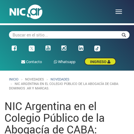
Pasar
al
Toggle
contenido
naviga
principal
Buscar
Busca
Facebook
Contacto
Whatsapp
INGRESO
INICIO
NOVEDADES
NOVEDADES
NIC ARGENTINA EN EL COLEGIO PÚBLICO DE LA ABOGACÍA DE CABA:
DOMINIOS .AR Y MARCAS.
NIC Argentina en el
Colegio Público de la
Abogacía de CABA: