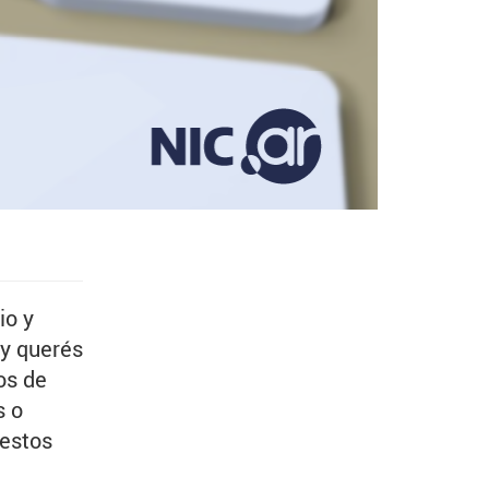
io y
 y querés
os de
s o
 estos