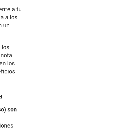
ente a tu
a a los
n un
 los
 nota
en los
ficios
a
co) son
siones