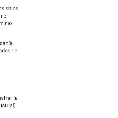
os sitios
n el
ominio
canía,
tados de
strar la
strial).