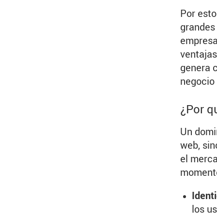
Por esto
grandes
empresas
ventajas
genera c
negocio 
¿Por q
Un domin
web, sin
el merca
momento
Identi
los us