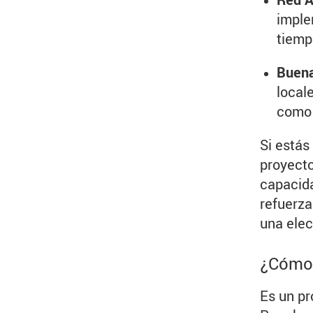
imple
tiemp
Buena
local
como 
Si estás
proyecto
capacida
refuerza
una elec
¿Cómo 
Es un pr