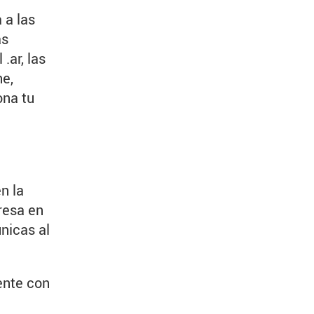
 a las
as
.ar, las
ne,
ona tu
n la
resa en
nicas al
ente con