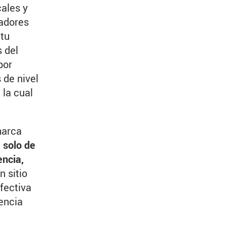
cales y
adores
 tu
s del
por
 de nivel
 la cual
marca
 solo de
encia,
 sitio
fectiva
sencia