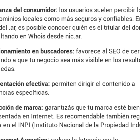
anza del consumidor:
los usuarios suelen percibir l
ominios locales como más seguros y confiables. E
el .ar, es posible conocer quién es el titular del d
ltando en Whois desde nic.ar.
ionamiento en buscadores:
favorece al SEO de cer
ndo a que tu negocio sea más visible en los resul
edas.
ntación efectiva:
permiten dirigir el contenido a
ncias específicas.
cción de marca:
garantizás que tu marca esté bien
sentada en Internet. Es recomendable también regi
 en el INPI (Instituto Nacional de la Propiedad Indu
nycast Argentina:
reduce la latencia por la