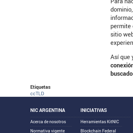
Para hac
dominio,
informac
permite 
sitio we
experien
Así que 
conexión
buscador
Etiquetas
ccTLD
Mapa
NIC ARGENTINA
INICIATIVAS
del
Acerca de nosotros
Herramientas KitNIC
sitio
Normativa vigente
Blockchain Federal