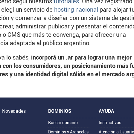
erlo seguí nuestros
tutoriales
. Una vez registrado 
 elegí un servicio de
hosting nacional
para alojar t
ión y comenzar a diseñar con un sistema de gesti
crear, administrar, publicar y presentar el contenid
b o CMS que más te convenga, para ofrecer una
cia adaptada al público argentino.
ya lo sabés,
incorporá un .ar para lograr una mejor
 con los consumidores, un posicionamiento más f
es y una identidad digital sólida en el mercado ar
Novedades
DOMINIOS
AYUDA
Buscar dominio
Instructivos
Dominios y Aranceles
Atención a Usuari