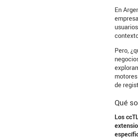
En Argen
empresa,
usuarios
contexto
Pero, ¿q
negocios
exploram
motores 
de regis
Qué so
Los ccTL
extensio
específi