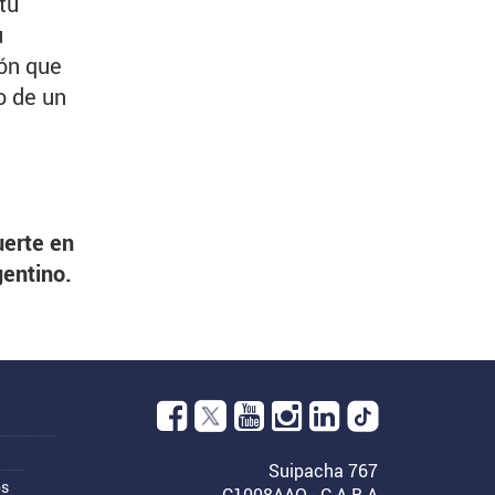
tu
u
ón que
o de un
uerte en
gentino.
Facebook.
Abre
en
YouTube.
Instagram.
Linkedin.
Suipacha 767
una
Abre
Abre
Abre
os