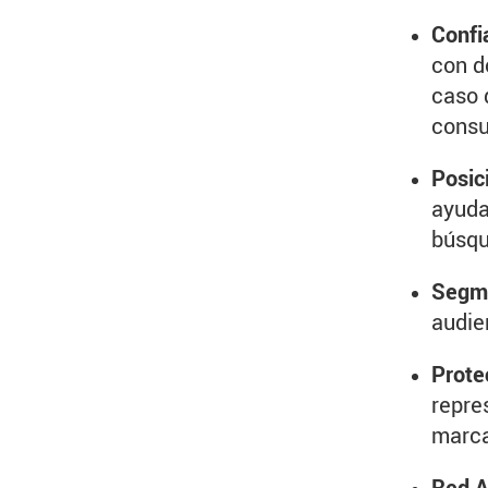
Confi
con d
caso d
consu
Posic
ayuda
búsqu
Segme
audie
Prote
repre
marca
Red A