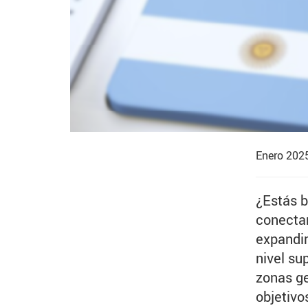
Enero 202
¿Estás b
conectar
expandir
nivel su
zonas ge
objetivo