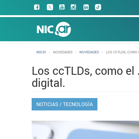
Pasar
Facebook
al
contenido
Main
principal
navigation
INICIO
NOVEDADES
NOVEDADES
LOS CCTLDS, COMO E
Los ccTLDs, como el .
digital.
NOTICIAS
/
TECNOLOGÍA