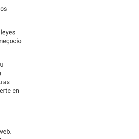
los
 leyes
 negocio
tu
u
tras
ierte en
 web.