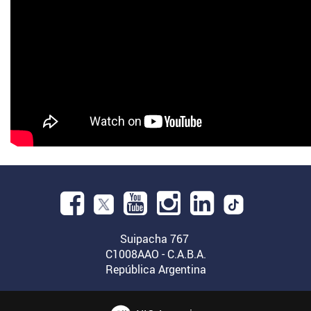
Facebook.
Abre
YouTube.
Instagram.
Linkedin.
en
Suipacha 767
Abre
Abre
Abre
C1008AAO - C.A.B.A.
una
República Argentina
en
en
en
nueva
una
una
una
ventana.
nueva
nueva
nueva