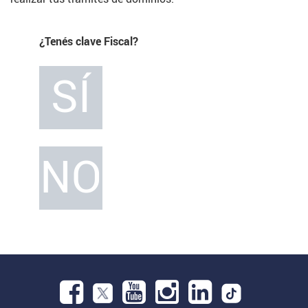
¿Tenés clave Fiscal?
SÍ
NO
Facebook.
Abre