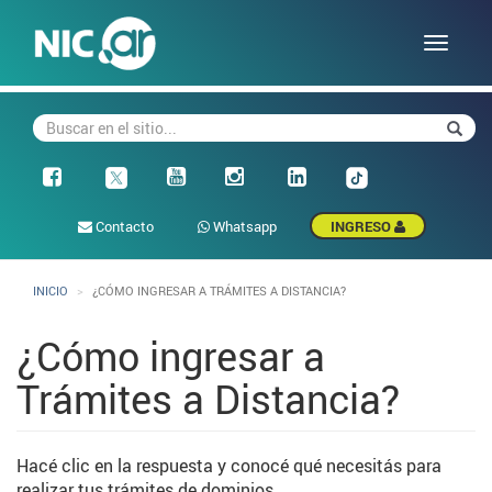
Pasar
al
Toggle
contenido
naviga
principal
Buscar
Busca
Facebook
Contacto
Whatsapp
INGRESO
INICIO
¿CÓMO INGRESAR A TRÁMITES A DISTANCIA?
¿Cómo ingresar a
Trámites a Distancia?
Hacé clic en la respuesta y conocé qué necesitás para
realizar tus trámites de dominios.