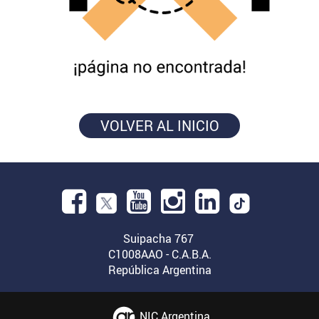
VOLVER AL INICIO
Facebook.
Abre
YouTube.
Instagram.
Linkedin.
en
Suipacha 767
Abre
Abre
Abre
C1008AAO - C.A.B.A.
una
República Argentina
en
en
en
nueva
una
una
una
ventana.
nueva
nueva
nueva
NIC Argentina