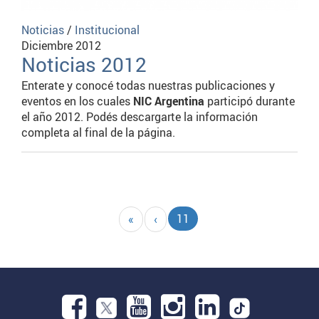
Noticias
/
Institucional
Diciembre 2012
Noticias 2012
Enterate y conocé todas nuestras publicaciones y
eventos en los cuales
NIC Argentina
participó durante
el año 2012. Podés descargarte la información
completa al final de la página.
Paginación
Página
11
Primera
«
Página
‹
actual
página
anterior
Facebook.